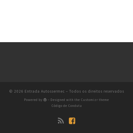
© 2026
Entrada Autossermec
– Todos os direitos reservados
Powered by
– Designed with the
Customizr theme
Código de Conduta